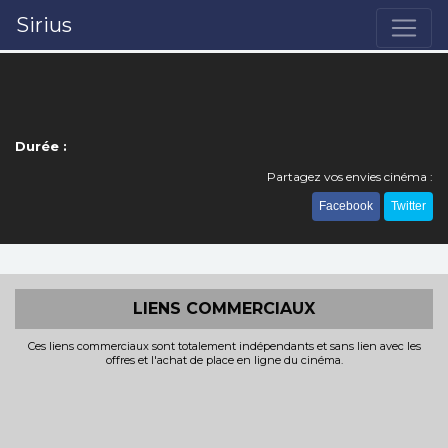
Sirius
Durée :
Partagez vos envies cinéma :
Facebook
Twitter
LIENS COMMERCIAUX
Ces liens commerciaux sont totalement indépendants et sans lien avec les
offres et l'achat de place en ligne du cinéma.