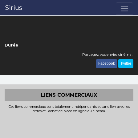
Sirius
Durée :
Partagez vos envies cinéma :
Facebook
Twitter
LIENS COMMERCIAUX
Ces liens commerciaux sont totalement indépendants et sans lien avec les
offres et l'achat de place en ligne du cinéma.