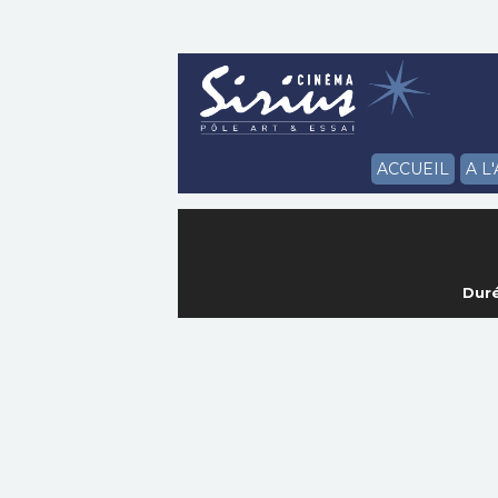
ACCUEIL
A L
Duré