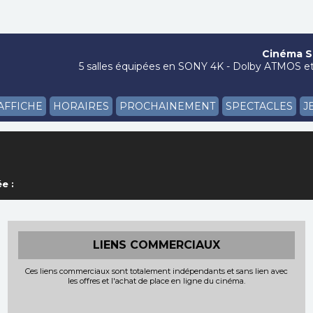
Cinéma Si
5 salles équipées en SONY 4K - Dolby ATMOS et 
'AFFICHE
HORAIRES
PROCHAINEMENT
SPECTACLES
J
e :
LIENS COMMERCIAUX
Ces liens commerciaux sont totalement indépendants et sans lien avec
les offres et l'achat de place en ligne du cinéma.