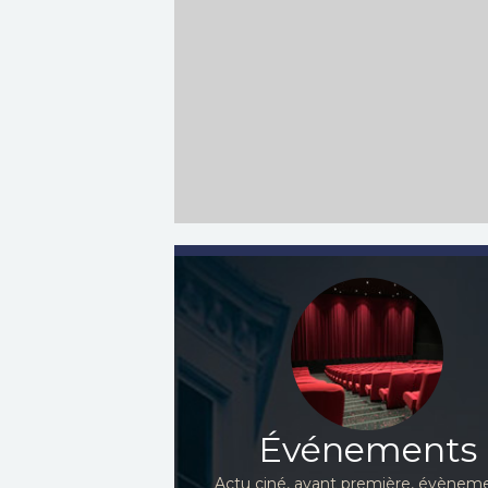
Événements
Actu ciné, avant première, évèneme