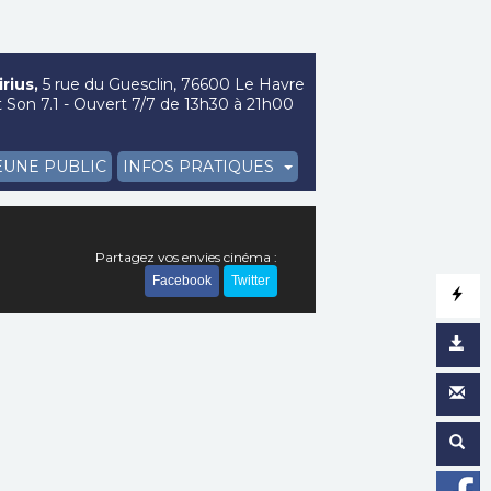
rius,
5 rue du Guesclin, 76600 Le Havre
Son 7.1 - Ouvert 7/7 de 13h30 à 21h00
EUNE PUBLIC
INFOS PRATIQUES
Partagez vos envies cinéma :
Facebook
Twitter