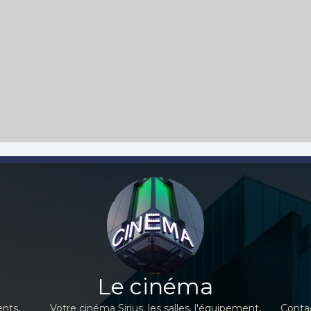
Le cinéma
nts,
Votre cinéma Sirius, les salles, l'équipement,
Contac