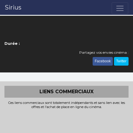
Sirius
Durée :
Partagez vos envies cinéma :
Facebook
Twitter
LIENS COMMERCIAUX
Ces liens commerciaux sont totalement indépendants et sans lien avec les
offres et l'achat de place en ligne du cinéma.