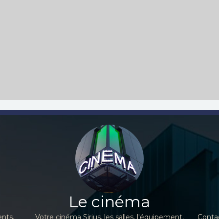
Le cinéma
nts,
Votre cinéma Sirius, les salles, l'équipement,
Contac