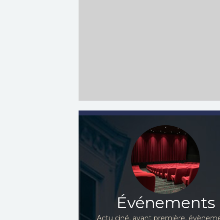
Événements
Actu ciné, avant première, évèneme