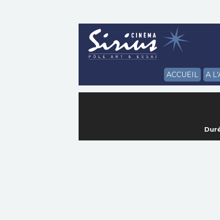
ACCUEIL
A L
Duré