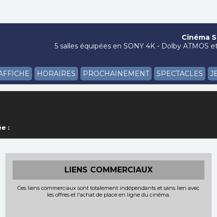
Cinéma Si
5 salles équipées en SONY 4K - Dolby ATMOS et 
'AFFICHE
HORAIRES
PROCHAINEMENT
SPECTACLES
J
e :
LIENS COMMERCIAUX
Ces liens commerciaux sont totalement indépendants et sans lien avec
les offres et l'achat de place en ligne du cinéma.