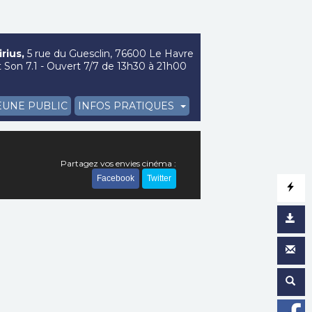
rius,
5 rue du Guesclin, 76600 Le Havre
Son 7.1 - Ouvert 7/7 de 13h30 à 21h00
EUNE PUBLIC
INFOS PRATIQUES
Partagez vos envies cinéma :
Facebook
Twitter