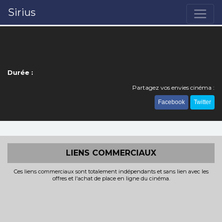
Sirius
Durée :
Partagez vos envies cinéma :
Facebook
Twitter
LIENS COMMERCIAUX
Ces liens commerciaux sont totalement indépendants et sans lien avec les
offres et l'achat de place en ligne du cinéma.