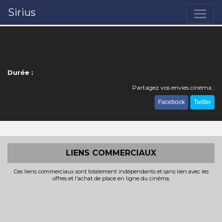
Sirius
Durée :
Partagez vos envies cinéma :
Facebook
Twitter
LIENS COMMERCIAUX
Ces liens commerciaux sont totalement indépendants et sans lien avec les
offres et l'achat de place en ligne du cinéma.