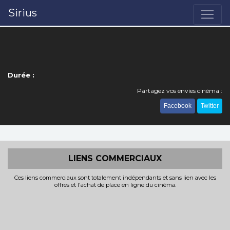
Sirius
Durée :
Partagez vos envies cinéma :
Facebook
Twitter
LIENS COMMERCIAUX
Ces liens commerciaux sont totalement indépendants et sans lien avec les
offres et l'achat de place en ligne du cinéma.