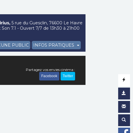
rius,
5 rue du Guesclin, 76600 Le Havre
Son 7.1 - Ouvert 7/7 de 13h30 à 21h00
EUNE PUBLIC
INFOS PRATIQUES
Partagez vos envies cinéma :
Facebook
Twitter