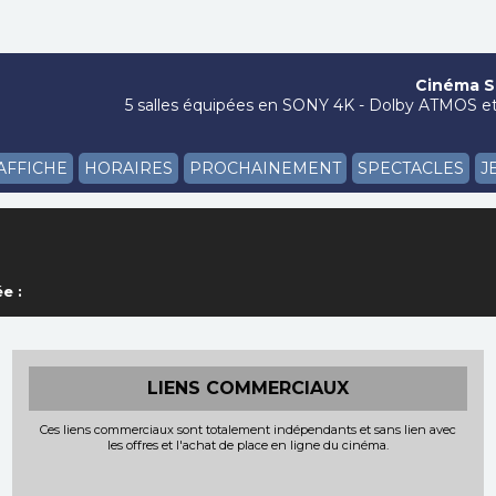
Cinéma Si
5 salles équipées en SONY 4K - Dolby ATMOS et 
'AFFICHE
HORAIRES
PROCHAINEMENT
SPECTACLES
J
e :
LIENS COMMERCIAUX
Ces liens commerciaux sont totalement indépendants et sans lien avec
les offres et l'achat de place en ligne du cinéma.