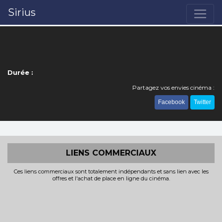
Sirius
Durée :
Partagez vos envies cinéma :
Facebook
Twitter
LIENS COMMERCIAUX
Ces liens commerciaux sont totalement indépendants et sans lien avec les
offres et l'achat de place en ligne du cinéma.