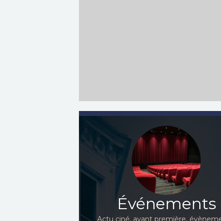
Événements
Actu ciné, avant première, évèneme