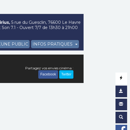
rius,
5 rue du Guesclin, 76600 Le Havre
Son 7.1 - Ouvert 7/7 de 13h30 à 21h00
EUNE PUBLIC
INFOS PRATIQUES
Partagez vos envies cinéma :
Facebook
Twitter