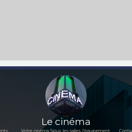
Le cinéma
nts,
Votre cinéma Sirius, les salles, l'équipement,
Contac