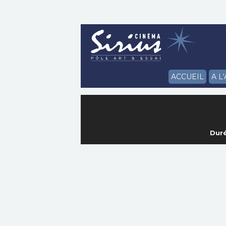
ACCUEIL
A L
Duré