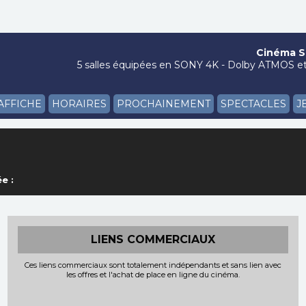
Cinéma Si
5 salles équipées en SONY 4K - Dolby ATMOS et 
'AFFICHE
HORAIRES
PROCHAINEMENT
SPECTACLES
J
e :
LIENS COMMERCIAUX
Ces liens commerciaux sont totalement indépendants et sans lien avec
les offres et l'achat de place en ligne du cinéma.