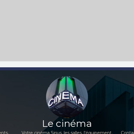
Le cinéma
nts,
Votre cinéma Sirius, les salles, l'équipement,
Contac