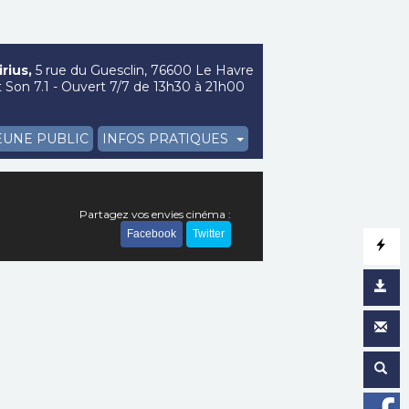
rius,
5 rue du Guesclin, 76600 Le Havre
Son 7.1 - Ouvert 7/7 de 13h30 à 21h00
EUNE PUBLIC
INFOS PRATIQUES
Partagez vos envies cinéma :
Facebook
Twitter