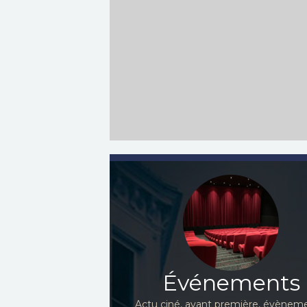
Événements
Actu ciné, avant première, évèneme