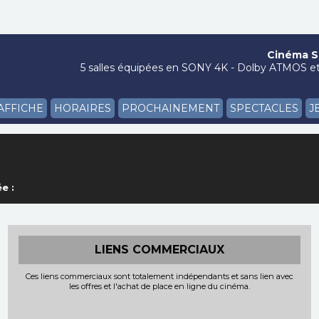
Cinéma Si
5 salles équipées en SONY 4K - Dolby ATMOS et 
'AFFICHE
HORAIRES
PROCHAINEMENT
SPECTACLES
J
e :
LIENS COMMERCIAUX
Ces liens commerciaux sont totalement indépendants et sans lien avec
les offres et l'achat de place en ligne du cinéma.