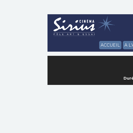
ACCUEIL
A L
Duré