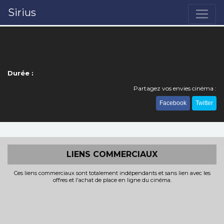
Sirius
Durée :
Partagez vos envies cinéma :
Facebook
Twitter
LIENS COMMERCIAUX
Ces liens commerciaux sont totalement indépendants et sans lien avec les
offres et l'achat de place en ligne du cinéma.