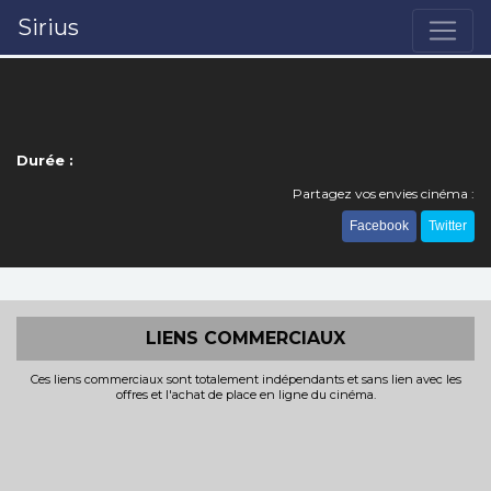
Sirius
Durée :
Partagez vos envies cinéma :
Facebook
Twitter
LIENS COMMERCIAUX
Ces liens commerciaux sont totalement indépendants et sans lien avec les
offres et l'achat de place en ligne du cinéma.