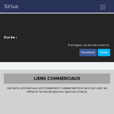
Sirius
Durée :
Partagez vos envies cinéma :
Facebook
Twitter
LIENS COMMERCIAUX
Ces liens commerciaux sont totalement indépendants et sans lien avec les
offres et l'achat de place en ligne du cinéma.